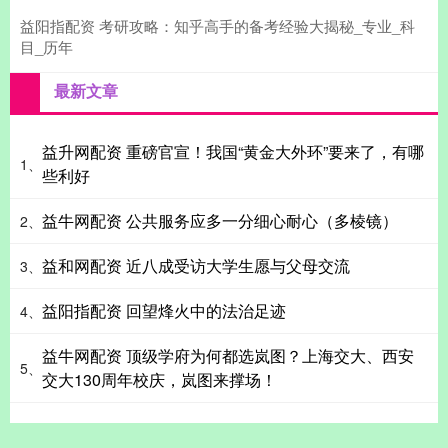
益阳指配资 考研攻略：知乎高手的备考经验大揭秘_专业_科
目_历年
最新文章
益升网配资 重磅官宣！我国“黄金大外环”要来了，有哪
1、
些利好
益牛网配资 公共服务应多一分细心耐心（多棱镜）
2、
益和网配资 近八成受访大学生愿与父母交流
3、
益阳指配资 回望烽火中的法治足迹
4、
益牛网配资 顶级学府为何都选岚图？上海交大、西安
5、
交大130周年校庆，岚图来撑场！