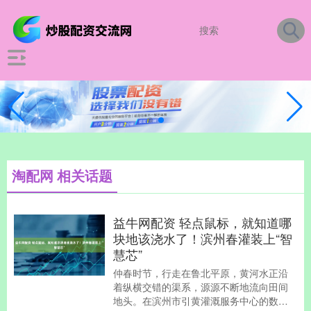
淘配网 相关话题
益牛网配资 轻点鼠标，就知道哪
块地该浇水了！滨州春灌装上“智
慧芯”
仲春时节，行走在鲁北平原，黄河水正沿
着纵横交错的渠系，源源不断地流向田间
地头。在滨州市引黄灌溉服务中心的数字