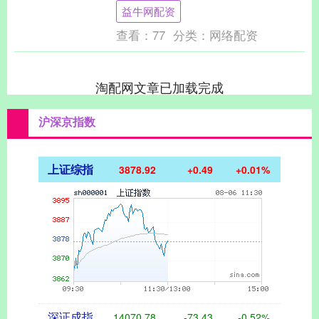
孪生平台上，一场关于用水的“智慧变革”正
益牛网配资
在悄然上演—....
查看：
77
分类：
网络配资
淘配网文章已加载完成
沪深京指数
上证综指
3878.92
+0.49
+0.01%
深证成指
14070.78
-73.43
-0.52%