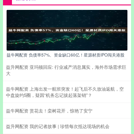
益牛网配资 负债率57%、资金缺口60亿！星源材质IPO闯关港股
益升网配资 亚玛顿回应: 行业减产消息属实，海外市场需求巨
大
益牛网配资 上海出发一航班突发！起飞后不久放油返航，空
中盘旋约5圈，疑因“机务忘记拔起落架销”？
益牛网配资 赏花去！栾树花开，惊艳了安宁
益升网配资 我的记者故事 | 珍惜每次抵达现场的机会