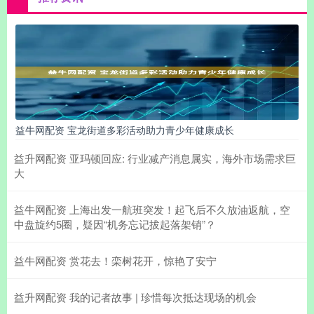
益牛网配资 宝龙街道多彩活动助力青少年健康成长
益升网配资 亚玛顿回应: 行业减产消息属实，海外市场需求巨
大
益牛网配资 上海出发一航班突发！起飞后不久放油返航，空
中盘旋约5圈，疑因“机务忘记拔起落架销”？
益牛网配资 赏花去！栾树花开，惊艳了安宁
益升网配资 我的记者故事 | 珍惜每次抵达现场的机会