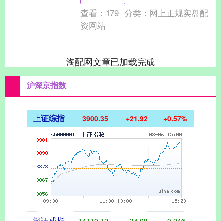
口总....
查看：
179
分类：
网上正规实盘配
资网站
淘配网文章已加载完成
沪深京指数
上证综指
3900.35
+21.92
+0.57%
深证成指
14110.12
-34.08
-0.24%