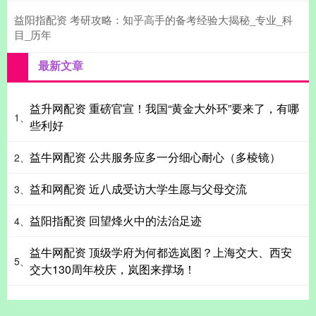
益阳指配资 考研攻略：知乎高手的备考经验大揭秘_专业_科
目_历年
最新文章
益升网配资 重磅官宣！我国“黄金大外环”要来了，有哪
1、
些利好
益牛网配资 公共服务应多一分细心耐心（多棱镜）
2、
益和网配资 近八成受访大学生愿与父母交流
3、
益阳指配资 回望烽火中的法治足迹
4、
益牛网配资 顶级学府为何都选岚图？上海交大、西安
5、
交大130周年校庆，岚图来撑场！