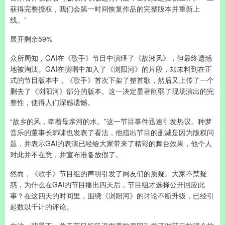
获得完整授权，我们会第一时间恢复作品的完整版本并重新上
线。”
展开剩余59%
众所周知，GAI在《歌手》节目中演绎了《故湘风》，但最终遗憾
地被淘汰。GAI在演唱中加入了《浏阳河》的片段，却未料到在正
式的节目版本中，《歌手》首次下架了整首歌，然后又上传了一个
删去了《浏阳河》部分的版本。这一决定显著削弱了现场演出的完
整性，使得人们深感遗憾。
“故乡的风，牵着母亲河的水。”这一节目事件迅速引发热议。种梦
音乐的董事长韩啸也发表了看法，他指出节目的删减是因为版权问
题，并表示GAI的表演已经给大家带来了精彩的舞台效果，他个人
对此并不在意，并宣布准备放假了。
然而，《歌手》节目组的声明引发了网友们的质疑。大家不禁疑
惑，为什么在GAI的节目播出四天后，节目组才选择公开回应此
事？在这四天的时间里，围绕《浏阳河》的讨论不断升级，已经引
起数以千计的评论。