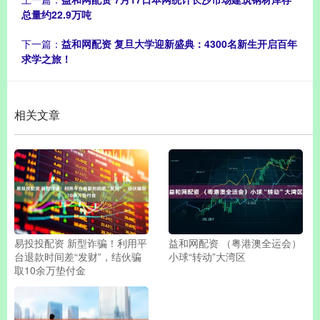
总量约22.9万吨
下一篇：
益和网配资 复旦大学迎新盛典：4300名新生开启百年
求学之旅！
相关文章
易投投配资 新型诈骗！利用平
益和网配资 （粤港澳全运会）
台退款时间差“发财”，结伙骗
小球“转动”大湾区
取10余万垫付金