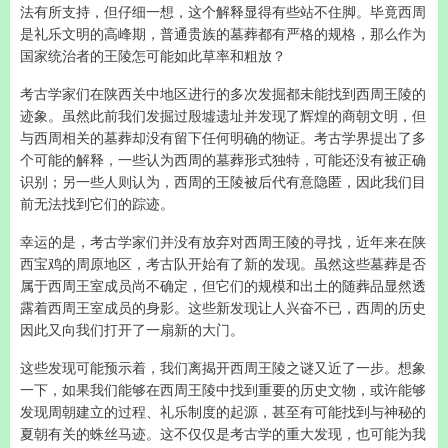
法有所支持，但仔细一想，这个解释显得有些站不住脚。毕竟西周
是礼乐文明的高峰期，普通贵族的墓葬都有严格的规格，那么作为
国家统治者的王陵怎可能如此草率和粗放？
考古学家们在陕西关中地区进行的多次发掘都未能找到西周王陵的
迹象。虽然此前我们发掘过殷墟遗址并发现了辉煌的商朝文明，但
与西周相关的墓葬却没有留下任何明确的物证。考古学界提出了多
个可能的解释，一些认为西周的墓葬形式独特，可能还没有被正确
识别；另一些人则认为，西周的王陵被后代有意隐匿，因此我们目
前无法找到它们的踪迹。
幸运的是，考古学家们并没有放弃对西周王陵的寻找，近年来在陕
西宝鸡的周原地区，考古队开始有了新的发现。虽然这些墓葬是否
属于西周王室成员尚不确定，但它们的规模和出土的随葬品显然透
露着西周王室成员的身影。这些新发现让人兴奋不已，西周的历史
因此又向我们打开了一扇新的大门。
这些发现可能预示着，我们离揭开西周王陵之谜又近了一步。想象
一下，如果我们能够在西周王陵中找到重要的历史文物，或许能够
发现周朝建立的过程、礼乐制度的起源，甚至有可能找到与神秘的
夏朝有关的蛛丝马迹。这不仅仅是考古学的重大发现，也可能为我