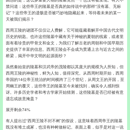
禁问道：这些帝王的陵墓是否真的如传说中的那样“没有墓、无标
记”？这些帝王的遗骸是否被巧妙地隐藏起来，等待着未来的某一
天被我们揭示？
西周王陵的谜团不仅仅让人费解，它可能蕴藏着解开中国古代文明
历史的钥匙。也许这些陵墓中藏有关于神秘的夏朝的线索，或者里
面有着珍贵的甲骨文和金文，为我们了解古老的周朝和中国早期历
史提供了丰富的信息。西周王陵会不会成为贯通上古与近古之间的
桥梁，揭开中华文明的起源面纱？
虽然秦始皇的陵墓和汉武帝的茂陵都以其庞大的规模为人所知，但
西周王陵的神秘性，鲜为人知，值得深究。从西周时期开始，西周
帝国的14位帝王统治的时间横跨了三个世纪，从周文王的开国，至
周幽王的覆灭，这些帝王的陵墓至今未被找到，确实令人感到惊
讶。许多历史学者和考古学家开始猜测，这些陵墓是否已经被有意
遗忘或故意掩盖？
展开剩余74%
有人提出过“西周王陵不封不树”的假设，这意味着西周帝王的陵墓
既没有堆土成冢，也没有种树做标记。表面上看，似乎是对这一说