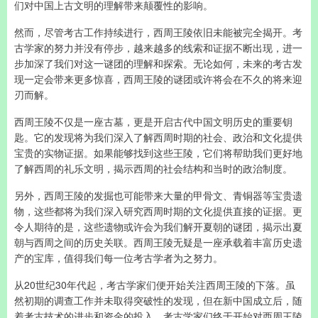
们对中国上古文明的理解带来颠覆性的影响。
然而，尽管考古工作持续进行，西周王陵依旧未能被完全揭开。考
古学家的努力并没有停步，越来越多的线索和证据不断出现，进一
步加深了我们对这一谜团的理解和探索。无论如何，未来的考古发
现一定会带来更多惊喜，西周王陵的谜团或许将会在不久的将来迎
刃而解。
西周王陵不仅是一座古墓，更是开启古代中国文明历史的重要钥
匙。它的发现将为我们深入了解西周时期的社会、政治和文化提供
宝贵的实物证据。如果能够找到这些王陵，它们将帮助我们更好地
了解西周的礼乐文明，揭示西周的社会结构和当时的政治制度。
另外，西周王陵的发掘也可能带来大量的甲骨文、青铜器等宝贵遗
物，这些都将为我们深入研究西周时期的文化提供直接的证据。更
令人期待的是，这些遗物或许会为我们解开夏朝的谜团，揭示出夏
朝与西周之间的历史关联。西周王陵无疑是一座承载着丰富历史遗
产的宝库，值得我们每一位考古学者为之努力。
从20世纪30年代起，考古学家们便开始关注西周王陵的下落。虽
然初期的调查工作并未取得突破性的发现，但在新中国成立后，随
着考古技术的进步和资金的投入，考古学家们终于开始对西周王陵