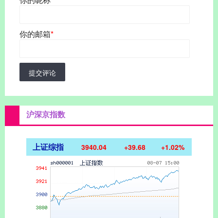
你的邮箱
*
提交评论
沪深京指数
上证综指
3940.04
+39.68
+1.02%