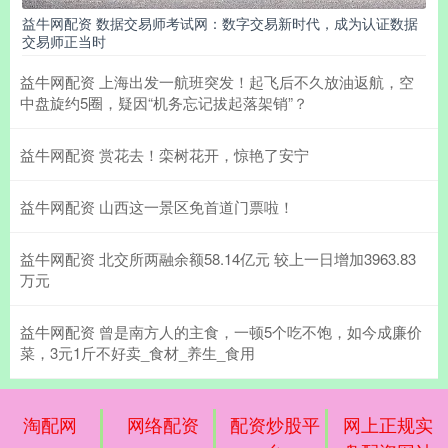
益牛网配资 数据交易师考试网：数字交易新时代，成为认证数据
交易师正当时
益牛网配资 上海出发一航班突发！起飞后不久放油返航，空
中盘旋约5圈，疑因“机务忘记拔起落架销”？
益牛网配资 赏花去！栾树花开，惊艳了安宁
益牛网配资 山西这一景区免首道门票啦！
益牛网配资 北交所两融余额58.14亿元 较上一日增加3963.83
万元
益牛网配资 曾是南方人的主食，一顿5个吃不饱，如今成廉价
菜，3元1斤不好卖_食材_养生_食用
淘配网
网络配资
配资炒股平
网上正规实