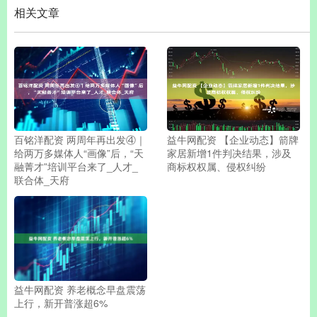
相关文章
百铭洋配资 两周年再出发④｜
益牛网配资 【企业动态】箭牌
给两万多媒体人“画像”后，“天
家居新增1件判决结果，涉及
融菁才”培训平台来了_人才_
商标权权属、侵权纠纷
联合体_天府
益牛网配资 养老概念早盘震荡
上行，新开普涨超6%